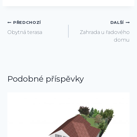
Navigace
PŘEDCHOZÍ
DALŠÍ
Obytná terasa
Zahrada u řadového
pro
domu
příspěvek
Podobné příspěvky