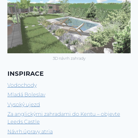
3D návrh zahrady
INSPIRACE
Vodochody
Mladá Boleslav
Vysoký ujezd
Za anglickými zahradami do Kentu – objevte
Leeds Castle
Návrh úpravy atria