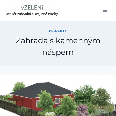
Přeskočit
na
obsah
PROJEKTY
Zahrada s kamenným
náspem