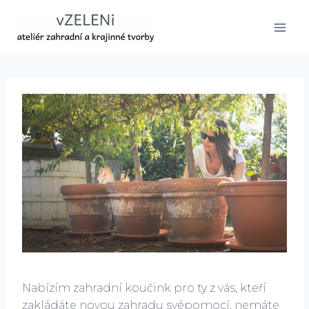
Přeskočit
na
obsah
Nabízím zahradní koučink pro ty z vás, kteří
zakládáte novou zahradu svépomocí, nemáte