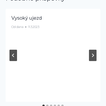
Vysoký ujezd
Od
dana
11.3.2023