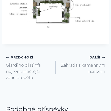
Navigace
PŘEDCHOZÍ
DALŠÍ
Giardino di Ninfa,
Zahrada s kamenným
pro
nejromantičtější
náspem
příspěvek
zahrada světa
Podobné příspěvky