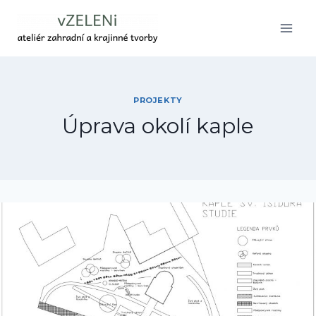
Přeskočit
na
obsah
PROJEKTY
Úprava okolí kaple