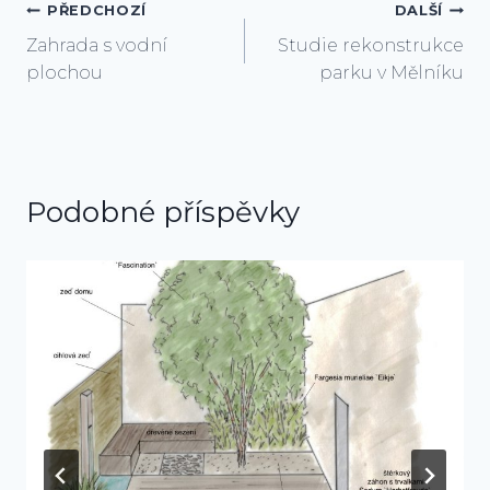
Navigace
PŘEDCHOZÍ
DALŠÍ
Zahrada s vodní
Studie rekonstrukce
pro
plochou
parku v Mělníku
příspěvek
Podobné příspěvky