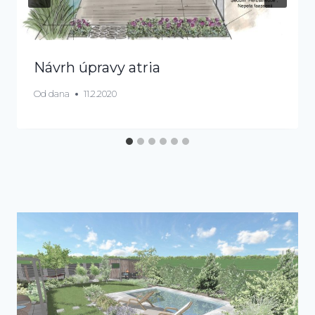
Návrh úpravy atria
Od
dana
11.2.2020