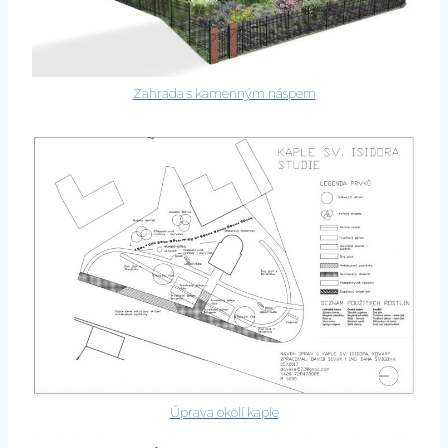
Zahrada s kamenným náspem
Úprava okolí kaple