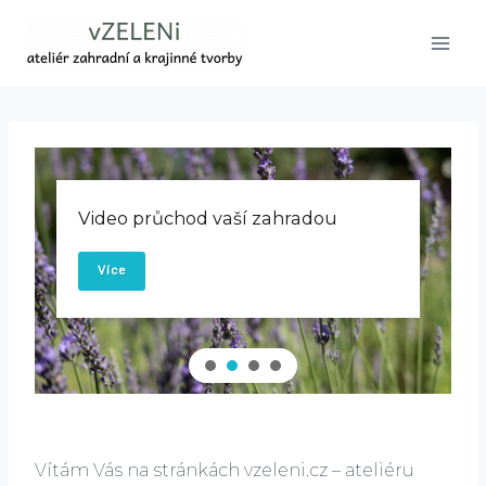
Přeskočit
na
obsah
Video průchod vaší zahradou
Více
Vítám Vás na stránkách vzeleni.cz – ateliéru