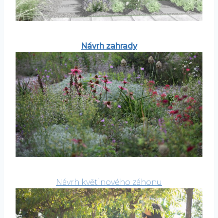
Návrh zahrady
Návrh květinového záhonu