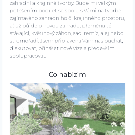
zahradní a krajinné tvorby. Bude mi velkým
potěšením podílet se spolu s Vámi na tvorbě
zajímavého zahradního či krajinného prostoru,
ať už půjde o novou zahradu, přeměnu té
stávající, květinový záhon, sad, remíz, alej nebo
stromořadí. Jsem připravena Vám naslouchat,
diskutovat, přinášet nové vize a především
spolupracovat.
Co nabízím