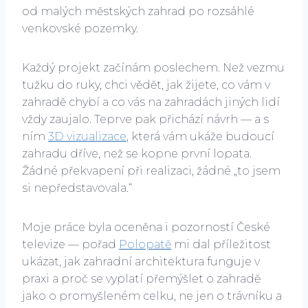
od malých městských zahrad po rozsáhlé
venkovské pozemky.
Každý projekt začínám poslechem. Než vezmu
tužku do ruky, chci vědět, jak žijete, co vám v
zahradě chybí a co vás na zahradách jiných lidí
vždy zaujalo. Teprve pak přichází návrh — a s
ním
3D vizualizace
, která vám ukáže budoucí
zahradu dříve, než se kopne první lopata.
Žádné překvapení při realizaci, žádné „to jsem
si nepředstavovala.“
Moje práce byla oceněna i pozorností České
televize — pořad
Polopatě
mi dal příležitost
ukázat, jak zahradní architektura funguje v
praxi a proč se vyplatí přemýšlet o zahradě
jako o promyšleném celku, ne jen o trávníku a