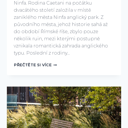
Ninfa. Rodina Caetani na počátku
dvacátého století založila v místě
zaniklého města Ninfa anglický park. Z
původního města, jehož historie sahá až
do období Římské říše, zbylo pouze
několik ruin, mezi kterými postupně
vznikala romantická zahrada anglického
typu. Poslední z rodiny…
GIARDINO
PŘEČTĚTE SI VÍCE
DI
NINFA,
NEJROMANTIČTĚJŠÍ
ZAHRADA
SVĚTA