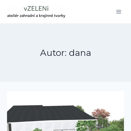
Přeskočit
na
obsah
Autor: dana