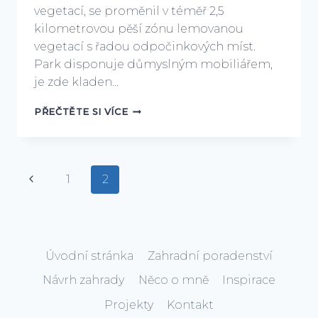
vegetací, se proměnil v téměř 2,5
kilometrovou pěší zónu lemovanou
vegetací s řadou odpočinkových míst.
Park disponuje důmyslným mobiliářem,
je zde kladen…
HIGH
PŘEČTĚTE SI VÍCE
LINE
PARK
V
NEW
Navigace
Předchozí
1
2
YORKU
na
stránka
stránce
Úvodní stránka
Zahradní poradenství
Návrh zahrady
Něco o mně
Inspirace
Projekty
Kontakt