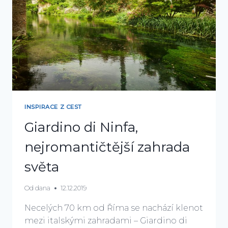
INSPIRACE Z CEST
Giardino di Ninfa,
nejromantičtější zahrada
světa
Od
dana
12.12.2019
Necelých 70 km od Říma se nachází klenot
mezi italskými zahradami – Giardino di