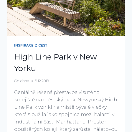
INSPIRACE Z CEST
High Line Park v New
Yorku
Od
dana
9.12.2019
Geniálně řešená přestavba visutého
kolejiště na městský park. Newyorský High
Line Park vznikl na místě bývalé vlečky,
která sloužila jako spojnice mezi halami v
industriální části Manhattanu. Prostor
opuštěných kolejí, který zarůstal náletovou